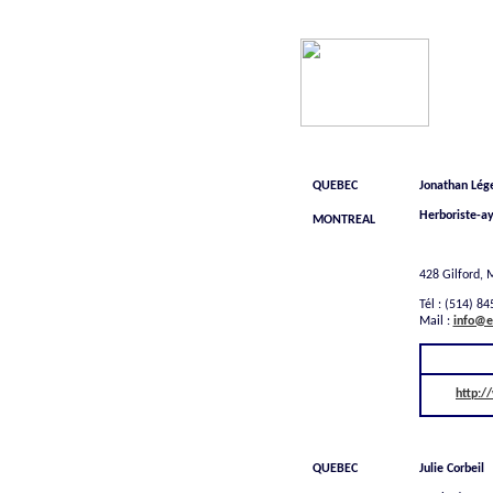
REGION
COORDONNE
QUEBEC
Jonathan Lé
Herboriste-a
MONTREAL
428 Gilford, 
Tél : (514) 8
Mail :
info@e
http:/
QUEBEC
Julie Corbeil