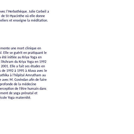
vec l'Herbothèque. Julie Corbeil a
 de St-Hyacinthe où elle donne
teliers et enseigne la méditation.
rimente une mort clinique en
. Elle se guérit en pratiquant le
a été initiée au Kriya Yoga en
t l’Ashram du Kriya Yoga en 1992
 2001. Elle a fait ses études en
s de 1992 à 1995 à Aluva avec le
Lathika à l’hôpital Amrutham au
e avec M. Govindan afin de faire
e profonde de la médecine
perception de l’être humain dans
nement de yoga prénatal et
’école Yoga maternité.