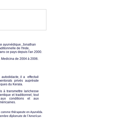
ute ayurvédique, Jonathan
itionnelle de l'Inde,
ans ce pays depuis l'an 2000.
ora Medicina de 2004 à 2006.
autodidacte, il a effectué
ntorats privés auprèsde
ques du Kerala.
s à transmettre larichesse
ntique et traditionnel, tout
t aux conditions et aux
méricaines.
ent comme thérapeute en Ayurvéda.
membre diplomate de l'American