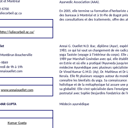
ot et Montréal
Ayurvedic Association (AAA).
72-6700
En 2005, elle termine sa formation d'herboriste a
liecorbeil.qc.ca
des bureaux à Montréal et à St-Pie de Bagot près
des consultations et des traitements, offre des a
SITE INTERNET
http://juliecorbeil.qc.ca/
let
Annaï G. Ouellet N.D. Bac, diplôme (Ayur), expé
1983, ce qui lui vaut un changement de vie radical
yoga Taoïste (voyage à l’intérieur du corps). Elle 
 MontBrun Boucherville
1989 par Marshall Govindan avec qui, elle établi
1-9849
en Estrie et où elle a pratiqué l’Ayurveda jusqu’en
redi de 9h à 19h
médecine Ayurvédique avec plusieurs spécialiste
annaiouellet.com
Dr Vinod Kumar G.M.D. (Ay), Dr. Mathieus et Dr 
Kerala. Elle fit plusieurs voyages autour du mond
connaître les bienfaits du yoga. Sa connaissanc
SITE INTERNET
holistique et de la métaphysique lui assure une 
sa globalité. Elle s’est spécialisée dans l’enseig
www.annaiouellet.com
postnatal avec Sophie Desjardins fondatrice de l
MAR GUPTA
Médecin ayurvédique
SITE INTERNET
Kumar Gupta