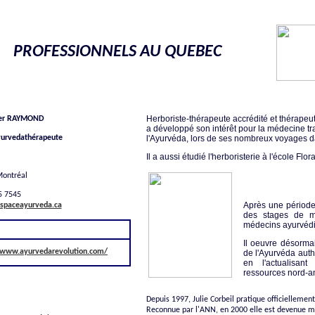
PROFESSIONNELS AU QUEBEC
ES
DESCRIPTIF
Herboriste-thérapeute accrédité et thérape
ger RAYMOND
a développé son intérêt pour la médecine trad
yurvedathérapeute
l'Ayurvéda, lors de ses nombreux voyages d
Il a aussi étudié l'herboristerie à l'école Fl
Montréal
45 7545
Après une période 
spaceayurveda.ca
des stages de me
médecins ayurvédi
SITE INTERNET
Il oeuvre désormai
/www.ayurvedarevolution.com/
de l'Ayurvéda authe
en l'actualisan
ressources nord-a
Depuis 1997, Julie Corbeil pratique officiellem
Reconnue par l'ANN, en 2000 elle est devenue 